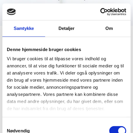
Samtykke
Detaljer
Om
Denne hjemmeside bruger cookies
DEN GAMLE KØBEMANDSGÅRD – KERTEMINDE
Vi bruger cookies til at tilpasse vores indhold og
VINHANDEL
annoncer, til at vise dig funktioner til sociale medier og til
“EN PRIMEUR 2024”
at analysere vores trafik. Vi deler også oplysninger om
din brug af vores hjemmeside med vores partnere inden
for sociale medier, annonceringspartnere og
analysepartnere. Vores partnere kan kombinere disse
data med andre oplysninger, du har givet dem, eller som
2024 årgangen i Bordeaux er på trapperne og “en
de har indsamlet fra din brug af deres tjenester.
Primeur” forsalget står for døren og vi står klar til
at hjælpe og vejlede omkring investering i
Samtykkevalg
gemmevine og gode “dagligvine”, hvor der er store
Nødvendig