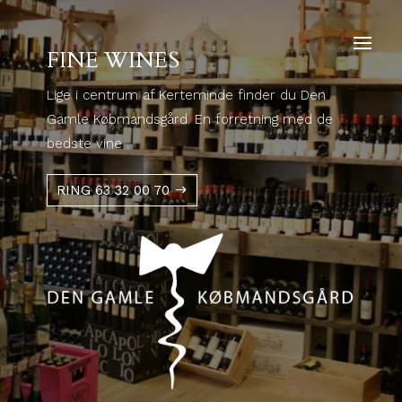
FINE WINES
Lige i centrum af Kerteminde finder du Den
Gamle Købmandsgård. En forretning med de
bedste vine .
RING 63 32 00 70